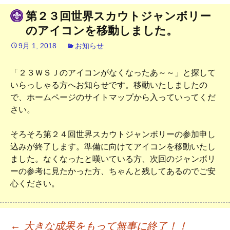
テ
第２３回世界スカウトジャンボリー
ン
のアイコンを移動しました。
ツ
9月 1, 2018
お知らせ
へ
ス
「２３ＷＳＪのアイコンがなくなったあ～～」と探して
キ
いらっしゃる方へお知らせです。移動いたしましたの
ッ
で、ホームページのサイトマップから入っていってくだ
プ
さい。
そろそろ第２４回世界スカウトジャンボリーの参加申し
込みが終了します。準備に向けてアイコンを移動いたし
ました。なくなったと嘆いている方、次回のジャンボリ
ーの参考に見たかった方、ちゃんと残してあるのでご安
心ください。
←
大きな成果をもって無事に終了！！