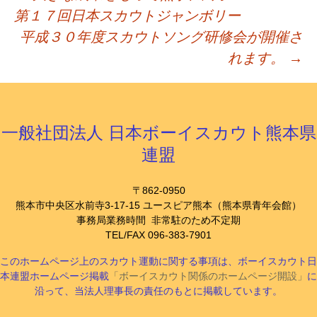
投
第１７回日本スカウトジャンボリー
平成３０年度スカウトソング研修会が開催さ
稿
れます。
→
ナ
ビ
一般社団法人 日本ボーイスカウト熊本県
連盟
ゲ
〒862-0950
熊本市中央区水前寺3-17-15 ユースピア熊本（熊本県青年会館）
ー
事務局業務時間 非常駐のため不定期
TEL/FAX 096-383-7901
シ
このホームページ上のスカウト運動に関する事項は、ボーイスカウト日
本連盟ホームページ掲載
「ボーイスカウト関係のホームページ開設」
に
沿って、当法人理事長の責任のもとに掲載しています。
ョ